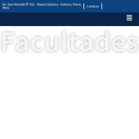
Av. San Hilarión N° 101 - Nueva Sullana - Sullana, Piura,
Campus
Perú
Facultades