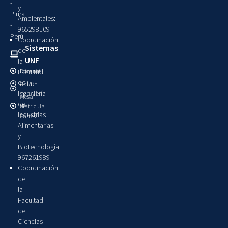
-
y
Piura
Ambientales:
-
965298109
Perú
Coordinación
Sistemas
de
UNF
la
Intranet
Docente
Facultad
de
Aula
CEPRE
Ingeniería
Virtual
Mesa
de
Matricula
de
Industrias
Partes
Alimentarias
y
Biotecnología:
967261989
Coordinación
de
la
Facultad
de
Ciencias