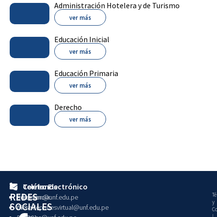
Administración Hotelera y de Turismo
ver más
Educación Inicial
ver más
Educación Primaria
ver más
Derecho
ver más
Teléfonos
Correo Electrónico
REDES
Té
Presidencia:
admision@unf.edu.pe
y
SOCIALES
073-
mesadepartesvirtual@unf.edu.pe
Co
|