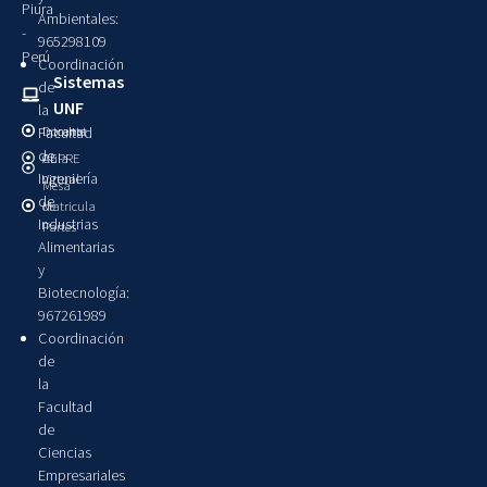
Piura
Ambientales:
-
965298109
Perú
Coordinación
Sistemas
de
UNF
la
Intranet
Docente
Facultad
de
Aula
CEPRE
Ingeniería
Virtual
Mesa
de
Matricula
de
Industrias
Partes
Alimentarias
y
Biotecnología:
967261989
Coordinación
de
la
Facultad
de
Ciencias
Empresariales