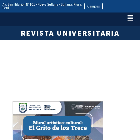
Av. San Hilarión N° 101 - Nueva Sullana - Sullana, Piura,
Campus
Perú
REVISTA UNIVERSITARIA