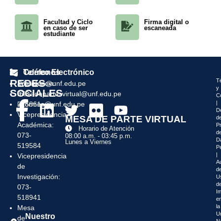
Facultad y Ciclo
Firma digital o
en caso de ser
escaneada
estudiante
Teléfonos
Correo Electrónico
REDES
T
Presidencia:
admision@unf.edu.pe
y
SOCIALES
073-
mesadepartesvirtual@unf.edu.pe
C
|
215861
informes@unf.edu.pe
D
Vicepresidencia
MESA DE PARTE VIRTUAL
d
Académica:
P
Horario de Atención
d
073-
08:00 a.m. - 03:45 p.m.
D
Lunes a Viernes
519584
P
|
Vicepresidencia
Au
de
de
Investigación:
U
d
073-
I
518941
e
la
Mesa
U
Nuestro
de