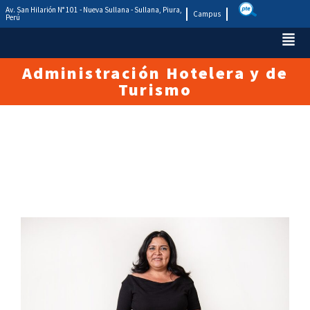
Av. San Hilarión N° 101 - Nueva Sullana - Sullana, Piura,
Campus
Perú
Administración Hotelera y de
Turismo