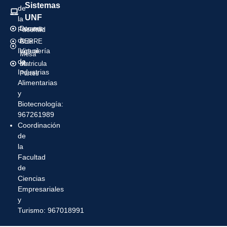
Sistemas
de
UNF
la
Intranet
Docente
Facultad
de
Aula
CEPRE
Ingeniería
Virtual
Mesa
de
Matricula
de
Industrias
Partes
Alimentarias
y
Biotecnología:
967261989
Coordinación
de
la
Facultad
de
Ciencias
Empresariales
y
Turismo: 967018991