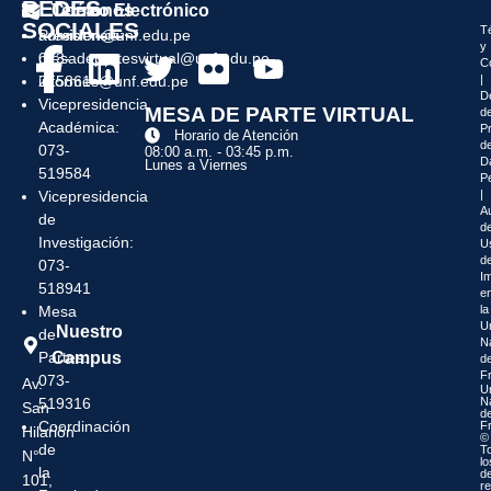
REDES
Teléfonos
Correo Electrónico
SOCIALES
T
Presidencia:
admision@unf.edu.pe
y
073-
mesadepartesvirtual@unf.edu.pe
C
|
215861
informes@unf.edu.pe
D
Vicepresidencia
MESA DE PARTE VIRTUAL
d
Académica:
P
Horario de Atención
d
073-
08:00 a.m. - 03:45 p.m.
D
Lunes a Viernes
519584
P
|
Vicepresidencia
Au
de
de
Investigación:
U
d
073-
I
518941
e
la
Mesa
U
Nuestro
de
N
Campus
Partes:
d
F
073-
Av.
U
N
519316
San
d
Coordinación
F
Hilarión
©
de
T
N°
lo
la
d
101,
r