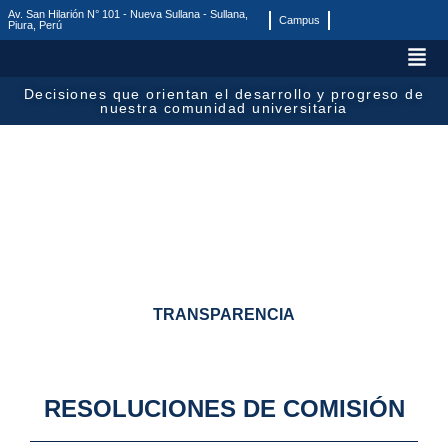
Av. San Hilarión N° 101 - Nueva Sullana - Sullana,
Campus
Piura, Perú
Decisiones que orientan el
desarrollo
y
progreso
de
nuestra comunidad universitaria
TRANSPARENCIA
RESOLUCIONES DE COMISIÓN