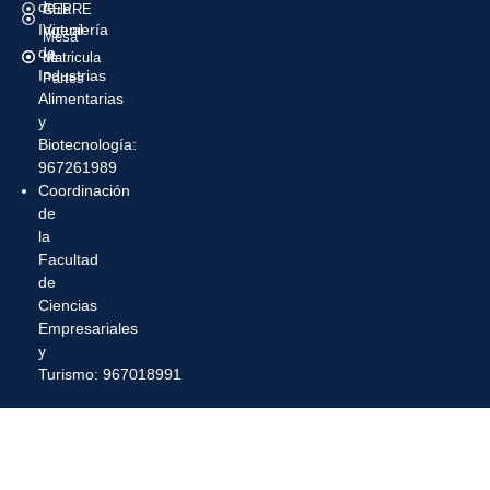
de
Aula
CEPRE
Ingeniería
Virtual
Mesa
de
Matricula
de
Industrias
Partes
Alimentarias
y
Biotecnología:
967261989
Coordinación
de
la
Facultad
de
Ciencias
Empresariales
y
Turismo: 967018991