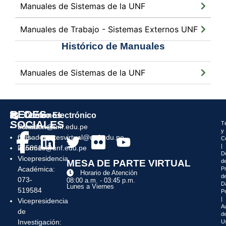
Manuales de Sistemas de la UNF
Manuales de Trabajo - Sistemas Externos UNF
Histórico de Manuales
Manuales de Sistemas de la UNF
REDES
Teléfonos
Correo Electrónico
SOCIALES
T
Presidencia:
admision@unf.edu.pe
y
073-
mesadepartesvirtual@unf.edu.pe
C
|
215861
informes@unf.edu.pe
D
Vicepresidencia
MESA DE PARTE VIRTUAL
d
Académica:
P
Horario de Atención
d
073-
08:00 a.m. - 03:45 p.m.
D
Lunes a Viernes
519584
P
|
Vicepresidencia
Au
de
de
Investigación:
U