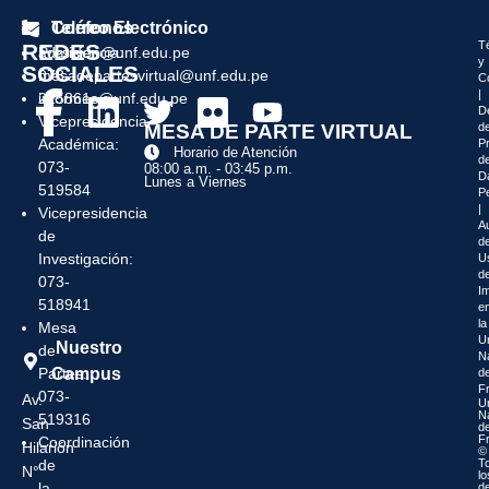
Teléfonos
Correo Electrónico
T
REDES
Presidencia:
admision@unf.edu.pe
y
SOCIALES
073-
mesadepartesvirtual@unf.edu.pe
C
|
215861
informes@unf.edu.pe
D
Vicepresidencia
MESA DE PARTE VIRTUAL
d
Académica:
P
Horario de Atención
d
073-
08:00 a.m. - 03:45 p.m.
D
Lunes a Viernes
519584
P
|
Vicepresidencia
Au
de
de
Investigación:
U
d
073-
I
518941
e
la
Mesa
U
Nuestro
de
N
Campus
Partes:
d
F
073-
Av.
U
N
519316
San
d
F
Coordinación
Hilarión
©
de
T
N°
lo
la
d