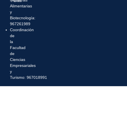
Industrias
Partes
Alimentarias
y
Biotecnología:
967261989
Coordinación
de
la
Facultad
de
Ciencias
Empresariales
y
Turismo: 967018991