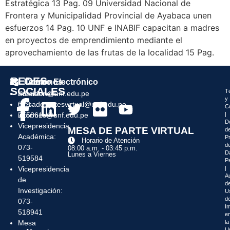
Estratégica 13 Pag. 09 Universidad Nacional de
Frontera y Municipalidad Provincial de Ayabaca unen
esfuerzos 14 Pag. 10 UNF e INABIF capacitan a madres
en proyectos de emprendimiento mediante el
aprovechamiento de las frutas de la localidad 15 Pag.
REDES
Teléfonos
Correo Electrónico
SOCIALES
T
Presidencia:
admision@unf.edu.pe
y
073-
mesadepartesvirtual@unf.edu.pe
C
|
215861
informes@unf.edu.pe
D
Vicepresidencia
MESA DE PARTE VIRTUAL
d
Académica:
P
Horario de Atención
d
073-
08:00 a.m. - 03:45 p.m.
D
Lunes a Viernes
519584
P
|
Vicepresidencia
Au
de
de
Investigación:
U
d
073-
I
518941
e
la
Mesa
U