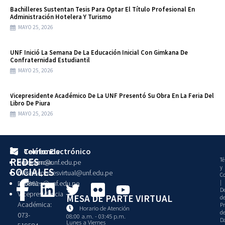
Bachilleres Sustentan Tesis Para Optar El Título Profesional En
Administración Hotelera Y Turismo
MAYO 25, 2026
UNF Inició La Semana De La Educación Inicial Con Gimkana De
Confraternidad Estudiantil
MAYO 25, 2026
Vicepresidente Académico De La UNF Presentó Su Obra En La Feria Del
Libro De Piura
MAYO 25, 2026
Teléfonos
Correo Electrónico
REDES
Té
Presidencia:
admision@unf.edu.pe
y
SOCIALES
073-
mesadepartesvirtual@unf.edu.pe
Co
|
215861
informes@unf.edu.pe
De
Vicepresidencia
MESA DE PARTE VIRTUAL
d
Académica:
Pr
Horario de Atención
d
073-
08:00 a.m. - 03:45 p.m.
Da
Lunes a Viernes