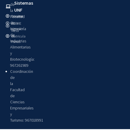
Sistemas
de
UNF
la
Intranet
Docente
Facultad
de
Aula
CEPRE
Ingeniería
Virtual
Mesa
de
Matricula
de
Industrias
Partes
Alimentarias
y
Biotecnología:
967261989
Coordinación
de
la
Facultad
de
Ciencias
Empresariales
y
Turismo: 967018991