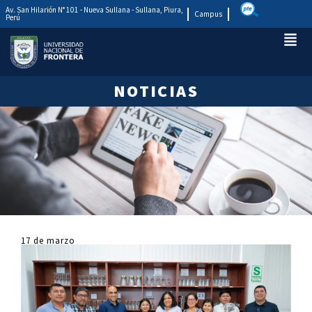
Av. San Hilarión N° 101 - Nueva Sullana - Sullana, Piura,
Campus
Perú
NOTICIAS
17 de marzo