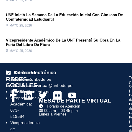
UNF Inició La Semana De La Educación Inicial Con Gimkana De
Confraternidad Estudiantil
MAYO 25, 2026
Vicepresidente Académico De La UNF Presentó Su Obra En La
Feria Del Libro De Piura
MAYO 25, 2026
Teléfonos
Correo Electrónico
REDES
T
Presidencia:
admision@unf.edu.pe
y
SOCIALES
073-
mesadepartesvirtual@unf.edu.pe
C
|
215861
informes@unf.edu.pe
D
Vicepresidencia
MESA DE PARTE VIRTUAL
d
Académica:
P
Horario de Atención
d
073-
08:00 a.m. - 03:45 p.m.
D
Lunes a Viernes
519584
P
|
Vicepresidencia
Au
de
de