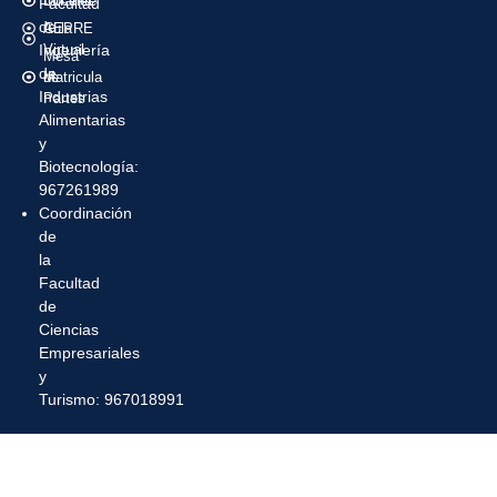
Intranet
Docente
Facultad
de
Aula
CEPRE
Ingeniería
Virtual
Mesa
de
Matricula
de
Industrias
Partes
Alimentarias
y
Biotecnología:
967261989
Coordinación
de
la
Facultad
de
Ciencias
Empresariales
y
Turismo: 967018991