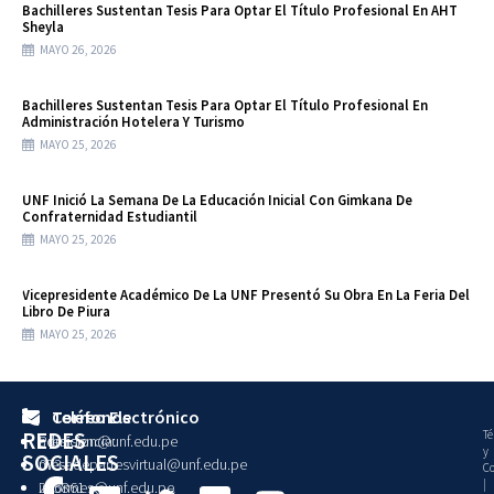
Bachilleres Sustentan Tesis Para Optar El Título Profesional En AHT
Sheyla
MAYO 26, 2026
Bachilleres Sustentan Tesis Para Optar El Título Profesional En
Administración Hotelera Y Turismo
MAYO 25, 2026
UNF Inició La Semana De La Educación Inicial Con Gimkana De
Confraternidad Estudiantil
MAYO 25, 2026
Vicepresidente Académico De La UNF Presentó Su Obra En La Feria Del
Libro De Piura
MAYO 25, 2026
Teléfonos
Correo Electrónico
REDES
Té
Presidencia:
admision@unf.edu.pe
y
SOCIALES
073-
mesadepartesvirtual@unf.edu.pe
Co
|
215861
informes@unf.edu.pe