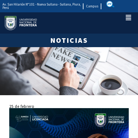
Av. San Hilarión N° 101 - Nueva Sullana - Sullana, Piura,
Campus
Perú
NOTICIAS
25 de febrero