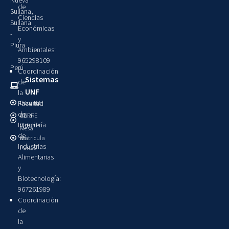
de
Sullana,
Ciencias
Sullana
Económicas
-
y
Piura
Ambientales:
-
965298109
Perú
Coordinación
Sistemas
de
UNF
la
Intranet
Docente
Facultad
de
Aula
CEPRE
Ingeniería
Virtual
Mesa
de
Matricula
de
Industrias
Partes
Alimentarias
y
Biotecnología:
967261989
Coordinación
de
la