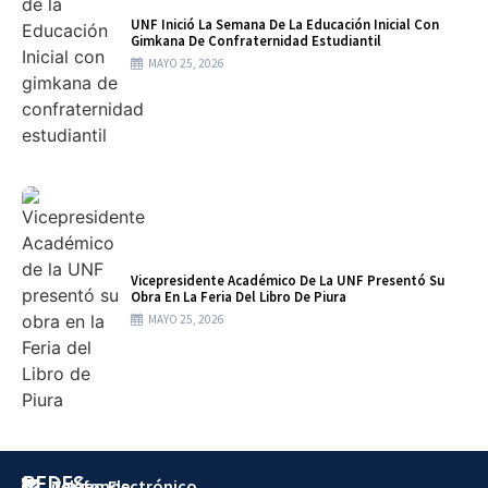
UNF Inició La Semana De La Educación Inicial Con
Gimkana De Confraternidad Estudiantil
MAYO 25, 2026
Vicepresidente Académico De La UNF Presentó Su
Obra En La Feria Del Libro De Piura
MAYO 25, 2026
REDES
Teléfonos
Correo Electrónico