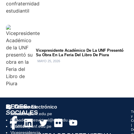
Vicepresidente Académico De La UNF Presentó
Su Obra En La Feria Del Libro De Piura
MAYO 25, 2026
REDES
Teléfonos
Correo Electrónico
SOCIALES
T
Presidencia:
admision@unf.edu.pe
y
073-
mesadepartesvirtual@unf.edu.pe
C
|
215861
informes@unf.edu.pe
D
Vicepresidencia
d