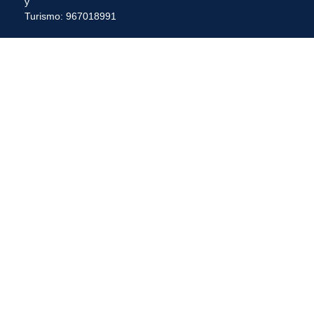
y
Turismo: 967018991