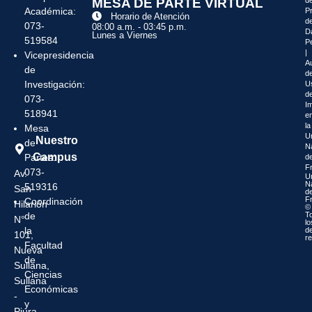
MESA DE PARTE VIRTUAL
Académica:
P
Horario de Atención
d
073-
08:00 a.m. - 03:45 p.m.
D
Lunes a Viernes
519584
P
|
Vicepresidencia
Au
de
de
Investigación:
U
d
073-
I
518941
e
la
Mesa
U
Nuestro
de
N
Campus
Partes:
d
F
073-
Av.
U
N
519316
San
d
F
Coordinación
Hilarión
©
de
T
N°
lo
la
d
101,
r
Facultad
Nueva
de
Sullana,
Ciencias
Sullana
Económicas
-
y
Piura