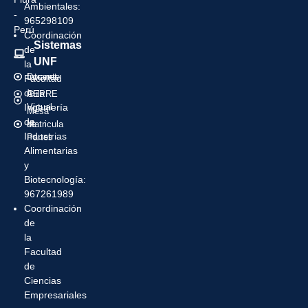
Ambientales:
-
965298109
Perú
Coordinación
Sistemas
de
UNF
la
Intranet
Docente
Facultad
de
Aula
CEPRE
Ingeniería
Virtual
Mesa
de
Matricula
de
Industrias
Partes
Alimentarias
y
Biotecnología:
967261989
Coordinación
de
la
Facultad
de
Ciencias
Empresariales