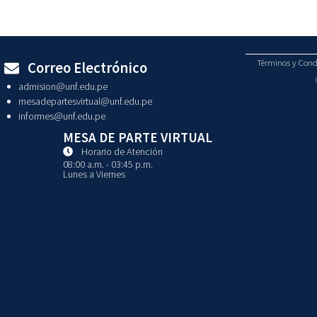
Términos y Condi
Correo Electrónico
admision@unf.edu.pe
mesadepartesvirtual@unf.edu.pe
informes@unf.edu.pe
MESA DE PARTE VIRTUAL
Horario de Atención
08:00 a.m. - 03:45 p.m.
Lunes a Viernes