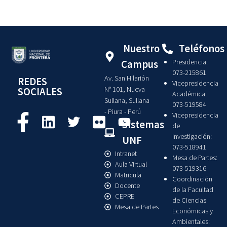
Nuestro
Teléfonos
Presidencia:
Campus
073-215861
Av. San Hilarión
REDES
Vicepresidencia
N° 101, Nueva
SOCIALES
Académica:
Sullana, Sullana
073-519584
- Piura - Perú
Vicepresidencia
Sistemas
de
Investigación:
UNF
073-518941
Intranet
Mesa de Partes:
Aula Virtual
073-519316
Matricula
Coordinación
Docente
de la Facultad
CEPRE
de Ciencias
Mesa de Partes
Económicas y
Ambientales: