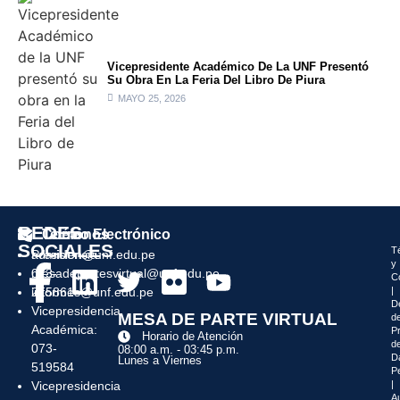
Vicepresidente Académico De La UNF Presentó
Su Obra En La Feria Del Libro De Piura
MAYO 25, 2026
REDES
Teléfonos
Correo Electrónico
SOCIALES
T
Presidencia:
admision@unf.edu.pe
y
073-
mesadepartesvirtual@unf.edu.pe
C
|
215861
informes@unf.edu.pe
D
Vicepresidencia
MESA DE PARTE VIRTUAL
d
Académica:
P
Horario de Atención
d
073-
08:00 a.m. - 03:45 p.m.
D
Lunes a Viernes
519584
P
|
Vicepresidencia
Au