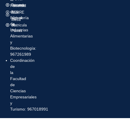
Intranet
Docente
Facultad
de
Aula
CEPRE
Ingeniería
Virtual
Mesa
de
Matricula
de
Industrias
Partes
Alimentarias
y
Biotecnología:
967261989
Coordinación
de
la
Facultad
de
Ciencias
Empresariales
y
Turismo: 967018991