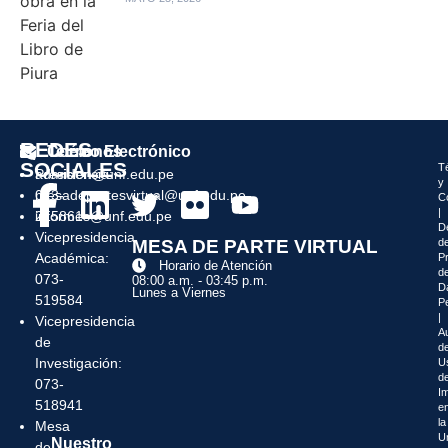
REDES
Teléfonos
Correo Electrónico
SOCIALES
T
Presidencia:
admision@unf.edu.pe
y
073-
mesadepartesvirtual@unf.edu.pe
C
|
215861
informes@unf.edu.pe
D
Vicepresidencia
MESA DE PARTE VIRTUAL
d
Académica:
P
Horario de Atención
d
073-
08:00 a.m. - 03:45 p.m.
D
Lunes a Viernes
519584
P
|
Vicepresidencia
Au
de
de
Investigación:
U
d
073-
I
518941
e
la
Mesa
U
Nuestro
de