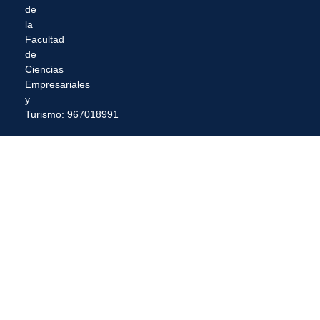
de
la
Facultad
de
Ciencias
Empresariales
y
Turismo: 967018991