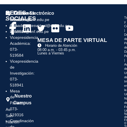
REDES
Teléfonos
Correo Electrónico
SOCIALES
T
Presidencia:
admision@unf.edu.pe
y
073-
mesadepartesvirtual@unf.edu.pe
C
|
215861
informes@unf.edu.pe
D
Vicepresidencia
MESA DE PARTE VIRTUAL
d
Académica:
P
Horario de Atención
d
073-
08:00 a.m. - 03:45 p.m.
D
Lunes a Viernes
519584
P
|
Vicepresidencia
Au
de
de
Investigación:
U
d
073-
I
518941
e
la
Mesa
U
Nuestro
de
N
Campus
Partes:
d
F
073-
Av.
U
N
519316
San
d
F
Coordinación
Hilarión
©
de
T